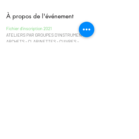
À propos de l'événement
Fichier d'inscription 2021
ATELIERS PAR GROUPES D’INSTRUMENTS
ARCHETS - CLARINETTES - CUIVRES - 
INSTRUMENTS HARMONIQUES - FLÛTES - 
CYMBALUM
ATELIERS PAR NIVEAUX Débutants / 
intermédiaires - Intermédiaires / avancés
ATELIERS À THÈMES, ORCHESTRES 
Constitution des orchestres par niveaux ou par 
thématique
RÉPERTOIRE Les pièces traditionnelles 
issues des archives du début du XXe siècle 
sont enseignées en tradition orale. Les
Afficher plus