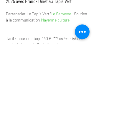
2025 avec Franck Dinet au Tapis Vert
Partenariat Le Tapis Vert/
Le Samovar
   Soutien 
à la communication 
Mayenne culture
Tarif
 : pour un stage 140 €  
*
*
Les inscriptions 
sont gérées par le Tapis Vert  Hebergements et 
repas à la demande 
Public concerné
Ce stage s’adresse à tous ceux et celles qui se 
sentent à l’étroit dans leur art et qui ont une 
expérience de la scène : danseur·euses, 
circassien·nes, comédien·es, peintres, 
plasticien·es  Les clown·es aguerris sont les 
bienvenus
Afficher plus