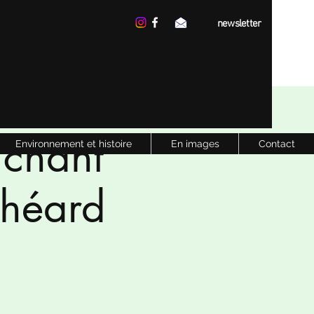
newsletter
 chant
Environnement et histoire
En images
Contact
Théard