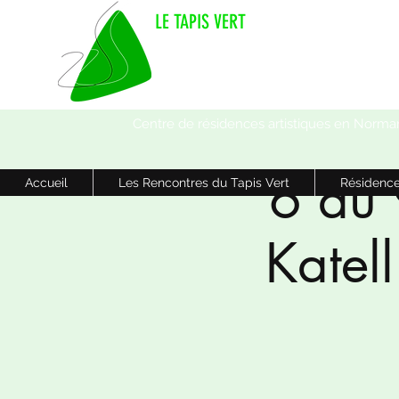
LE TAPIS VERT
Centre de résidences artistiques en Norma
6 au 
Accueil
Les Rencontres du Tapis Vert
Résidence
Katel