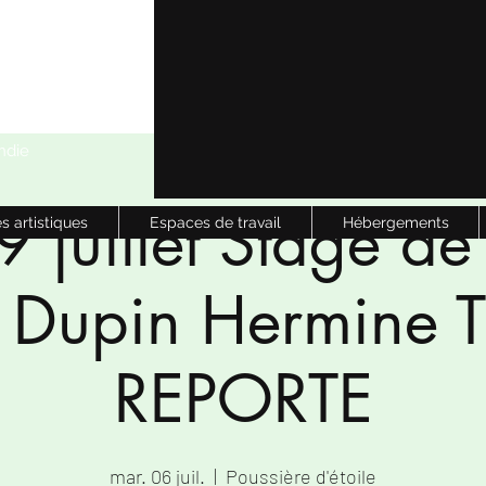
ndie
9 juillet Stage de
s artistiques
Espaces de travail
Hébergements
l Dupin Hermine 
REPORTE
mar. 06 juil.
  |  
Poussière d'étoile