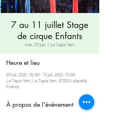
7 au 11 juillet Stage
de cirque Enfants
mer. 07 juil.
  |  
Le Tapis Vert
Heure et lieu
07 juil. 2021, 10:00 – 11 juil. 2021, 17:00
Le Tapis Vert, Le Tapis Vert, 61320 Lalacelle,
France
À propos de l'événement
Télécharger le bulletin d'inscription
Ce stage d'initiation s'adresse aux jeunes 
circassiens de 6 à à 10 ans et aux circassiens 
"avancés" dès 11 ans.