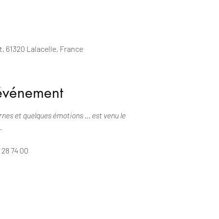
, 61320 Lalacelle, France
'événement
es et quelques émotions ... est venu le
.
 28 74 00