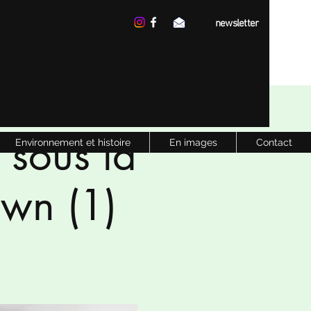
newsletter
 sous la
Environnement et histoire
En images
Contact
own (1)