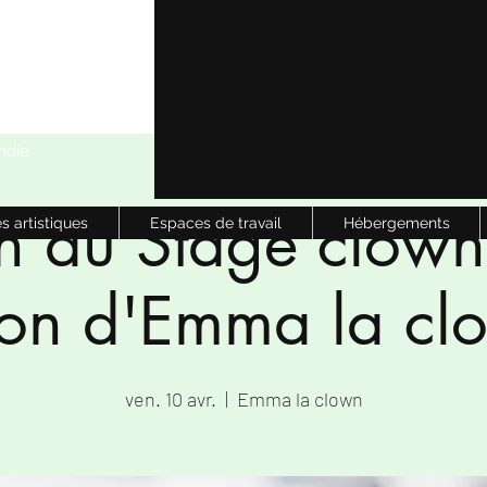
ndie
n du Stage clown
s artistiques
Espaces de travail
Hébergements
ion d'Emma la cl
ven. 10 avr.
  |  
Emma la clown