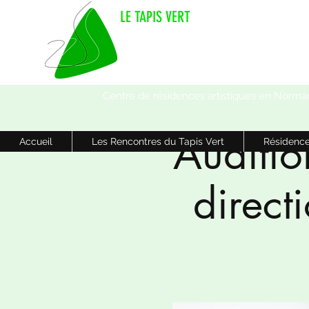
LE TAPIS VERT
Centre de résidences artistiques en Norma
Auditio
Accueil
Les Rencontres du Tapis Vert
Résidence
direct