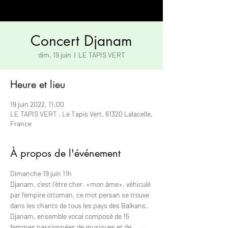
Concert Djanam
dim. 19 juin
  |  
LE TAPIS VERT
Heure et lieu
19 juin 2022, 11:00
LE TAPIS VERT , Le Tapis Vert, 61320 Lalacelle,
France
À propos de l'événement
Dimanche 19 juin 11h 
Djanam, c’est l’être cher, «mon âme», véhiculé 
par l’empire ottoman, ce mot persan se trouve 
dans les chants de tous les pays des Balkans.
Djanam, ensemble vocal composé de 15 
femmes passionnées de musiques et de 