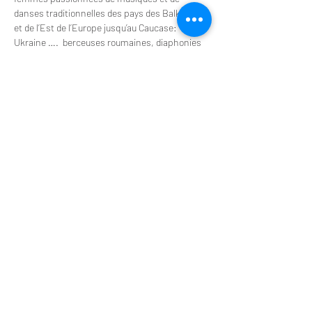
danses traditionnelles des pays des Balkans, 
et de l’Est de l’Europe jusqu’au Caucase: 
Ukraine ….  berceuses roumaines, diaphonies 
bulgares, rondes grecques et macédoniennes, 
rituels géorgiens, chants de mariage croate, 
ballades tziganes… riches polyphonies 
festives, parfois dissonantes!
Le groupe est accompagné des musiciens de 
Yago : violon, accordéon, cymbalum, 
contrebasse, tambouriza, panduri, …
En savoir plus sur le site Djanam
Entrée libre.     Suivi d'un repas partagé
Afficher plus
LE TAPIS VERT
Centre de résidences
artistiques en Normandie