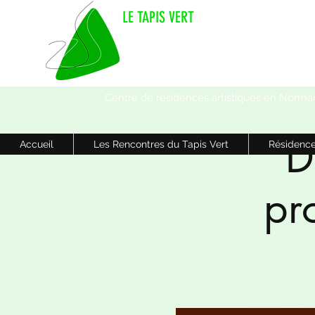
LE TAPIS VERT
Centre de résidences artistiques en Norma
D
Accueil
Les Rencontres du Tapis Vert
Résidence
pr