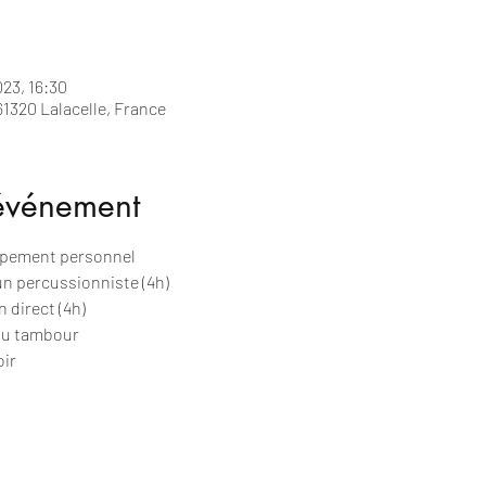
023, 16:30
1320 Lalacelle, France
'événement
ppement personnel 
n percussionniste (4h)
 direct (4h)
 au tambour
oir