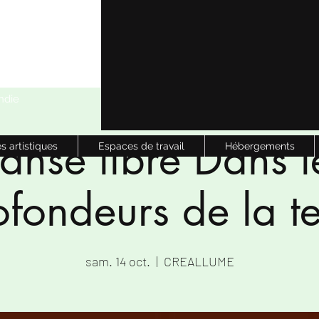
ndie
anse libre Dans l
s artistiques
Espaces de travail
Hébergements
ofondeurs de la te
sam. 14 oct.
  |  
CREALLUME