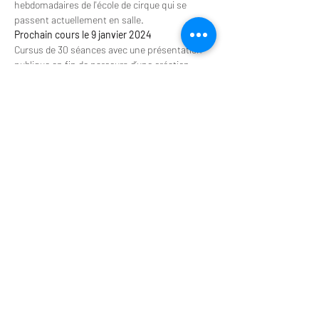
hebdomadaires de l'école de cirque qui se 
passent actuellement en salle.
Prochain cours le 9 janvier 2024 
Cursus de 30 séances avec une présentation 
publique en fin de parcours d’une création 
collective des différents ateliers. 
Cette formation a pour objet d'initier et former 
les participants aux différentes techniques de 
base du cirque, par une approche ludique et un 
enseignement adapté aux capacités de 
chacun.
Adhésion 10 €/participant
A MARDI	      
6-9 ans
               17h15 - 18h15 
  200€     		
Afficher plus
LE TAPIS VERT
Centre de résidences