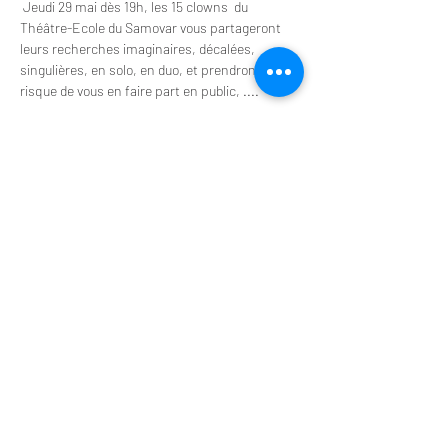
 Jeudi 29 mai dès 19h, les 15 clowns  du 
Théâtre-Ecole du Samovar vous partageront 
leurs recherches imaginaires, décalées, 
singulières, en solo, en duo, et prendront le 
risque de vous en faire part en public, ....  
Ensuite auberge espagnole ou nous 
partagerons les spécialités locales .... autour 
d'un verre de cidre ! 
Entrée libre mais .... réservation par SMS au 07 
71 28 74 00  
Pour toutes autres informations consulter le 
site 
letapisvert.org
Salle de bal du Tapis Vert 61320 LaLacelle