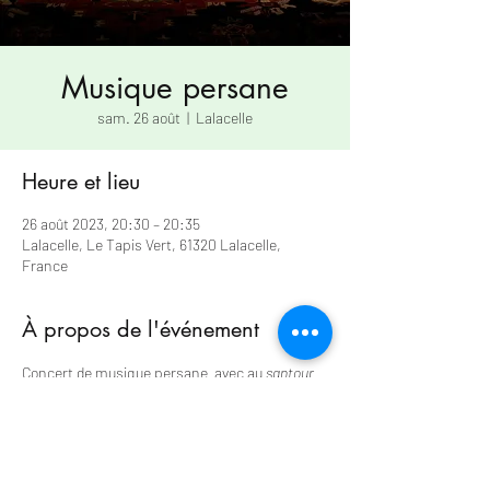
Musique persane
sam. 26 août
  |  
Lalacelle
Heure et lieu
26 août 2023, 20:30 – 20:35
Lalacelle, Le Tapis Vert, 61320 Lalacelle,
France
À propos de l'événement
Concert de musique persane  avec au 
santour
(cythare sur table) Massoud Omidi, au 
ney 
(flute 
oblique en roseau)  Hossein Anvari
Différents modes seront exposés au cours de 
ce concert. 
Ce concert sera en hommage à Christian 