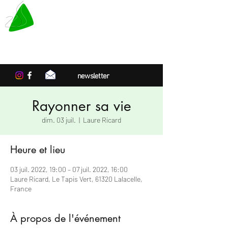
LE TAPIS VERT
Centre de résidences artistiques
en Normandie
newsletter
Rayonner sa vie
dim. 03 juil.
  |  
Laure Ricard
Heure et lieu
03 juil. 2022, 19:00 – 07 juil. 2022, 16:00
Laure Ricard, Le Tapis Vert, 61320 Lalacelle,
France
À propos de l'événement