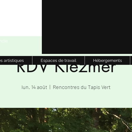
ndie
RDV Klezmer
s artistiques
Espaces de travail
Hébergements
lun. 14 août
  |  
Rencontres du Tapis Vert