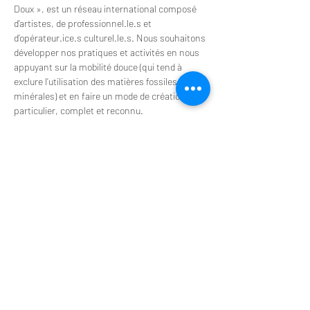
Doux », est un réseau international composé 
d’artistes, de professionnel.le.s et 
d’opérateur.ice.s culturel.le.s. Nous souhaitons 
développer nos pratiques et activités en nous 
appuyant sur la mobilité douce (qui tend à 
exclure l’utilisation des matières fossiles et 
minérales) et en faire un mode de création 
particulier, complet et reconnu.
Nos Objectifs
Développer, promouvoir et visibiliser les 
pratiques artistiques en mobilités douces. 
Contribuer à la reconnaissance publique et 
institutionnelle de cette démarche et de ses 
spécificités. Fédérer et soutenir les 
porteur.se
.s de projets artistiques à modes 
doux et en inspirer de nouveaux.
S'inscrire
Afficher plus