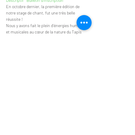
Descriptif
  Bulletin d'Inscription 
En octobre dernier, la première édition de 
notre stage de chant, fut une très belle 
réussite !
Nous y avons fait le plein d'énergies humaines 
et musicales au cœur de la nature du Tapis 
Vert.
Et bonne nouvelle ! 
En 2022, nous vous 
proposons 4 nouvelles dates de Stage de 
Technique Vocale 
dans ce lieu propice à la 
découverte et aux rencontres.
Voici donc nos dates de stages 2022 :
1  :  Du jeudi 17 au dimanche 20 Février 2  :  Du 
jeudi 31 Mars au dimanche 3 Avril 3  :  Du jeudi 
18 au dimanche 21 Août 4  :  Du samedi 8 au 
mardi 11 Octobre
Afficher plus