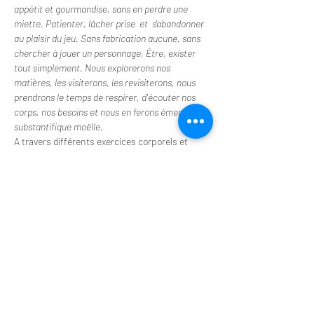
appétit et gourmandise, sans en perdre une 
miette. Patienter, lâcher prise  et  s'abandonner 
au plaisir du jeu. Sans fabrication aucune, sans 
chercher à jouer un personnage, Être, exister 
tout simplement. Nous explorerons nos 
matières, les visiterons, les revisiterons, nous 
prendrons le temps de respirer, d'écouter nos 
corps, nos besoins et nous en ferons émerger la 
substantifique moëlle.
A travers différents exercices corporels et 
vocaux et grâce à la boite à outil d'Eric Blouet. 
Partons pour un décollage pour le 
centre de notre terre. Un voyage organiques, 
dans l'énergie de ce qui nous traverse et nous 
cueille. Libérer notre joueuse/eur, user ses 
résistences et patienter pour récolter nos 
pépites.
Ce stage d'émergence est ouvert à tou(te)s à 
partir de 16 ans même si vous n'avez jamais 
fait de clown. Pas de pré-requis mais, soyez 
curieu(se)x, gourmand(e), détendu(e) et sans 