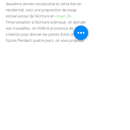
deuxième année consécutive et cette fois en 
résidentiel, voici une proposition de stage 
estival autour de l’écriture en 
clown.De
l’improvisation à l’écriture scénique, on épingle 
vos trouvailles, on titille le processus de 
création pour donner les pistes d’une création 
future.Pendant quatre jours, on vous propose 
un dispositif qui pourrait structurer vos 
expérimentations et tentatives, pour tenter de 
présenter une forme courte de quelques 
minutes.Plus
 proche de l’artisan que du 
dramaturge, on vous donnera quelques clous à 
enfoncer.
Dates : Du 6 juillet au soir au 10 juillet 2025
Horaires : 10h à 13h et 15h à 18h
Lieu : Le Tapis Vert, Lalacelle, Normandie 
https://www.letapisvert.org/
Afficher plus