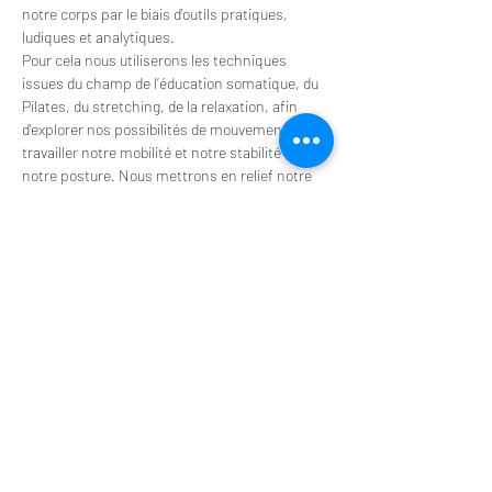
notre corps par le biais d'outils pratiques, 
ludiques et analytiques.
Pour cela nous utiliserons les techniques 
issues du champ de l’éducation somatique, du 
Pilates, du stretching, de la relaxation, afin 
d'explorer nos possibilités de mouvements, de 
travailler notre mobilité et notre stabilité dans 
notre posture. Nous mettrons en relief notre 
conscience corporelle par le biais d'exercices 
alliant physiologie, imagerie mentale, corps et 
espace, individu et groupe. Nous étofferons 
notre vision par des outils tels que le dessin, 
l’écriture sur de petits moments ludiques pour 
laisser s'exprimer notre créativité et nos 
interactions avec notre environnement.
Stage de 8 heures
Envoi du programme détaillé et complet en 
écrivant à
artemouvement61@gmail.com
Page facebook : 
Facebook
Afficher plus