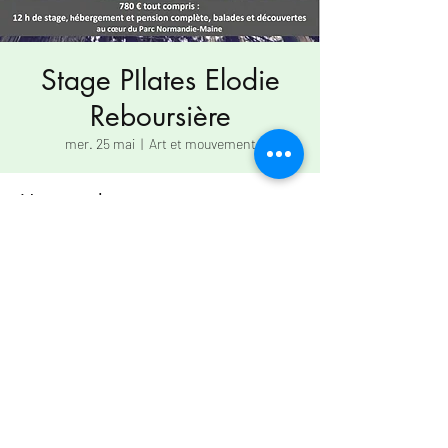
Stage PIlates Elodie
Reboursière
mer. 25 mai
  |  
Art et mouvement
Heure et lieu
25 mai 2022, 10:00 – 29 mai 2022, 17:00
Art et mouvement, Le Tapis Vert, 61320
Lalacelle, France
LE TAPIS VERT
Centre de résidences
artistiques en Normandie