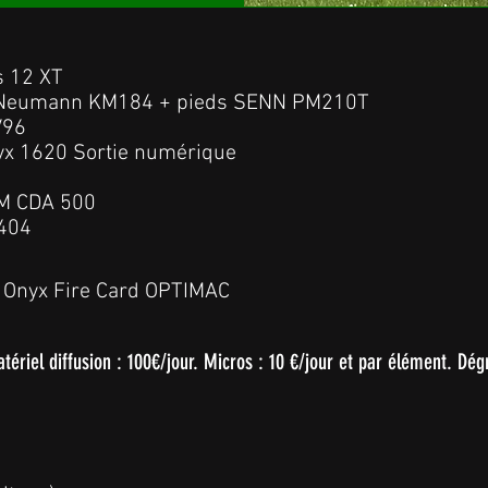
s 12 XT
 4 Neumann KM184 + pieds SENN PM210T
V96
yx 1620 Sortie numérique
AM CDA 500
 404
e Onyx Fire Card OPTIMAC
tériel diffusion : 100€/jour.
Micros : 10 €/jour et par élément.
Dégr