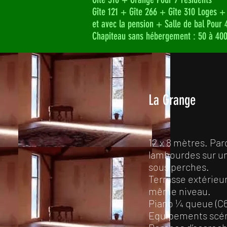
Gîte 121 + Gîte 266 + Gîte 310 Loges +
et avec la pension + Salle de bal Pour 
Chapiteau sans hébergement : 50 à 400 
La Grange
12 x 8 mètres. Par
lambourdes sur un 
sous perches.
Terrasse extérieur
même niveau.
Piano ¼ queue (C
Equipements scén