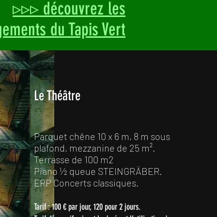
▹▹▹ découvrez les
ements du Tapis Vert
Le Théâtre
Parquet chêne 10 x 6 m, 8 m sous
plafond, mezzanine de 25 m².
Terrasse de 100 m2
Piano ½ queue STEINGRÄBER.
ERP Concerts classiques.
Tarif : 100 € par jour, 120 pour 2 jours.