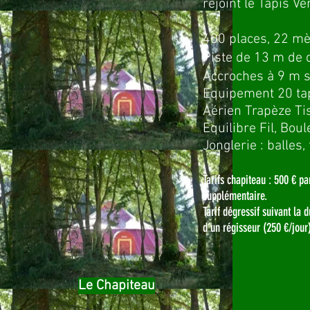
rejoint le Tapis Ve
400 places, 22 mè
Piste de 13 m de 
Accroches à 9 m 
Equipement 20 tap
Aérien Trapèze Ti
Equilibre Fil, Boul
Jonglerie : balles,
Tarifs chapiteau : 500 € pa
supplémentaire.
Tarif dégressif suivant la 
d’un régisseur (250 €/jour)
Le Chapiteau