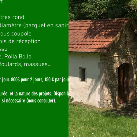
rt.
tres rond.
diamètre (parquet en sapin).
sous coupole
is de réception
ssu
e, Rolla Bolla
 foulards, massues...
r jour, 800€ pour 2 jours, 150 € par jour
durée et la nature des projets. Disponibilité
 si nécessaire (nous consulter).