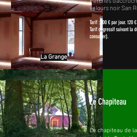
Perches d’accroch
velours noir San 
Tarif : 100 € par jour. 120 
Tarif dégressif suivant la 
consulter).
La Grange
Le Chapiteau
Le chapiteau de l