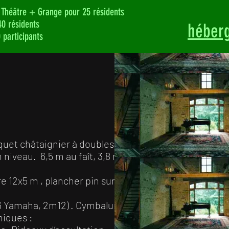
 Théâtre + Grange pour 25 résidents
40 résidents
héberg
participants
quet châtaignier à doubles
niveau. 6,5 m au faît, 3,8 m
e 12x5 m , plancher pin sur le
6 Yamaha, 2m12) . Cymbalum
iques :