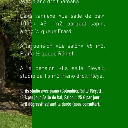
avec piano droit Yamaha
Dans l’annexe «La salle de bal»
100 + 45 m2, parquet sapin,
piano ½ queue Erard
A la pension «Le salon» 45 m2,
Piano ½ queue Rönish
A la pension «La salle Pleyel»
studio de 15 m2 Piano droit Pleyel
Tarifs studio avec piano (Colombier, Salle Pleyel) :
18 € par jour. Salle de bal, Salon : 25 € par jour
Tarif dégressif suivant la durée (nous consulter).