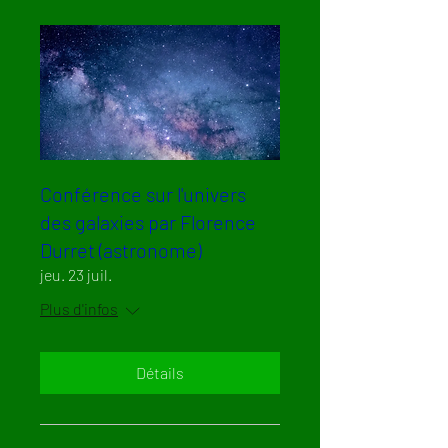
Conférence sur l'univers
des galaxies par Florence
Durret (astronome)
jeu. 23 juil.
Plus d'infos
Détails