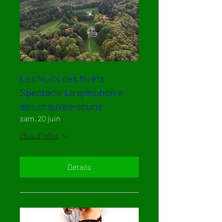
Les Nuits des forêts
Spectacle La symphonie
des chauves-souris
sam. 20 juin
Plus d'infos
Détails