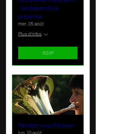
: les bases de la
présence
mer. 05 août
Plus d'infos
RSVP
Rendez-vous Klezmer
lun. 10 août