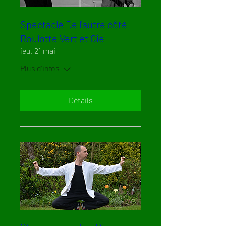
Spectacle De l'autre côté -
Roulotte Vert et Cie
jeu. 21 mai
Plus d'infos
Détails