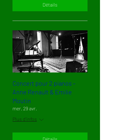
Détails
Concert pour 2 pianos –
Anne Renault & Emilie
Moutin
mer. 29 avr.
Plus d'infos
Détails