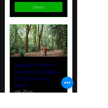
Détails
Stage de fanfare et
orchestre des Balkans
2026 et Initiation
danse
mar. 28 juil.
Plus d'infos