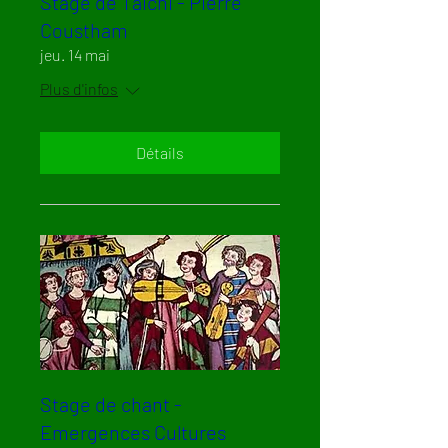
Stage de Taichi - Pierre
Coustham
jeu. 14 mai
Plus d'infos
Détails
Stage de chant -
Emergences Cultures