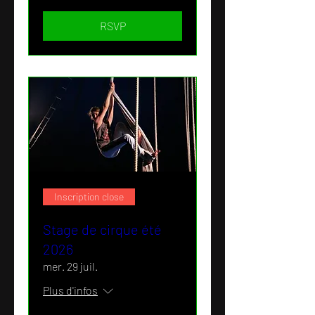
RSVP
Inscription close
Stage de cirque été
2026
mer. 29 juil.
Plus d'infos