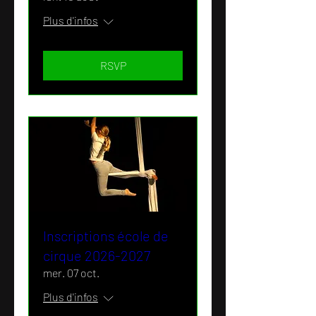
Plus d'infos
RSVP
Inscriptions école de
cirque 2026-2027
mer. 07 oct.
Plus d'infos