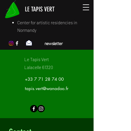
LE TAPIS VERT
Center for artistic residencies in
Normandy
newsletter
Le Tapis Vert
Lalacelle 61320
‭+33
7 71 28 74 00
tapis.vert@wanadoo.fr