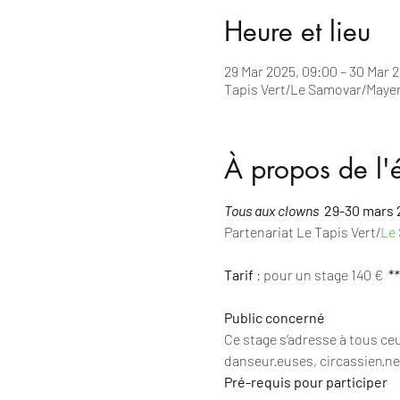
Heure et lieu
29 Mar 2025, 09:00 – 30 Mar 2
Tapis Vert/Le Samovar/Mayenn
À propos de l
Tous aux clowns 
 29-30 mars 
Partenariat Le Tapis Vert/
Le
Tarif
 : pour un stage 140 €  
*
*
Public concerné
Ce stage s’adresse à tous ceux
danseur·euses, circassien·nes
Pré-requis pour participer    