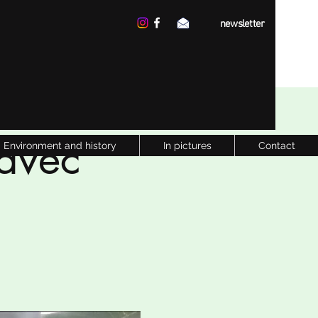
newsletter
 avec
Environment and history
In pictures
Contact