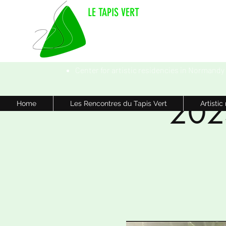
LE TAPIS VERT
Center for artistic residencies in Normandy
2025
Home
Les Rencontres du Tapis Vert
Artistic