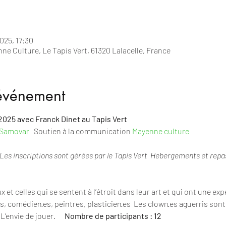
025, 17:30
e Culture, Le Tapis Vert, 61320 Lalacelle, France
'événement
2025 avec Franck Dinet au Tapis Vert
 Samovar
   Soutien à la communication 
Mayenne culture
Les inscriptions sont gérées par le Tapis Vert  Hebergements et rep
 et celles qui se sentent à l’étroit dans leur art et qui ont une exp
, comédien·es, peintres, plasticien·es  Les clown·es aguerris son
 
L’envie de jouer.      
Nombre de participants : 12