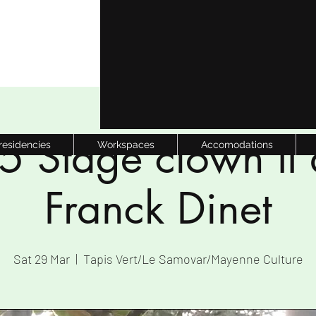
 Stage clown II
 residencies
Workspaces
Accomodations
Franck Dinet
Sat 29 Mar
  |  
Tapis Vert/Le Samovar/Mayenne Culture