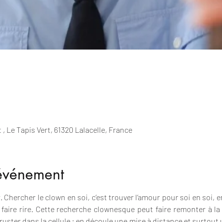
 Le Tapis Vert, 61320 Lalacelle, France
'événement
 Chercher le clown en soi, c’est trouver l’amour pour soi en soi, 
ire rire. Cette recherche clownesque peut faire remonter à la 
ster dans la cellule ; en découle une mise à distance et surtout u