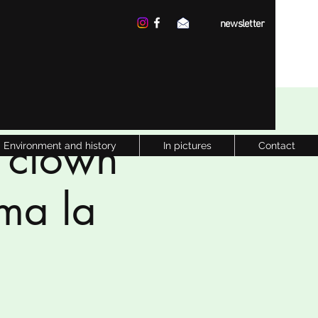
newsletter
e clown
Environment and history
In pictures
Contact
mma la