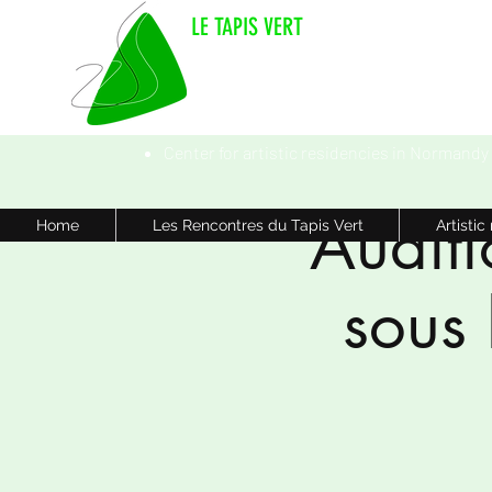
LE TAPIS VERT
Center for artistic residencies in Normandy
Auditi
Home
Les Rencontres du Tapis Vert
Artistic
sous 