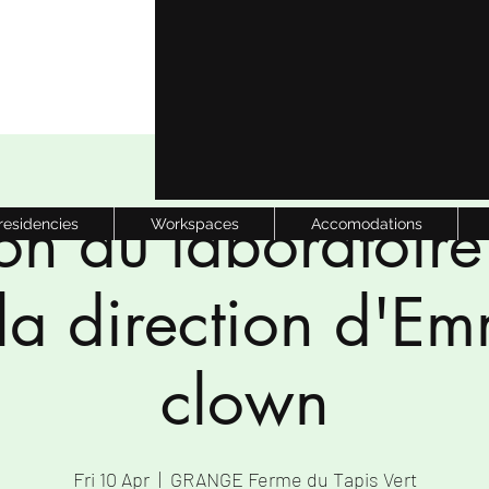
on du laboratoir
 residencies
Workspaces
Accomodations
la direction d'E
clown
Fri 10 Apr
  |  
GRANGE Ferme du Tapis Vert