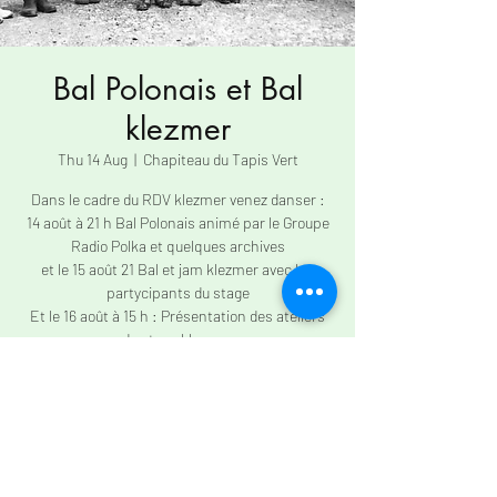
Bal Polonais et Bal
klezmer
Thu 14 Aug
  |  
Chapiteau du Tapis Vert
Dans le cadre du RDV klezmer venez danser :
14 août à 21 h Bal Polonais animé par le Groupe
Radio Polka et quelques archives
et le 15 août 21 Bal et jam klezmer avec les
partycipants du stage
Et le 16 août à 15 h : Présentation des ateliers
du stage klezmer
Heure et lieu
14 Aug 2025, 19:00 – 15 Aug 2025, 23:00
Chapiteau du Tapis Vert , Le Tapis Vert, 61320
Lalacelle, France