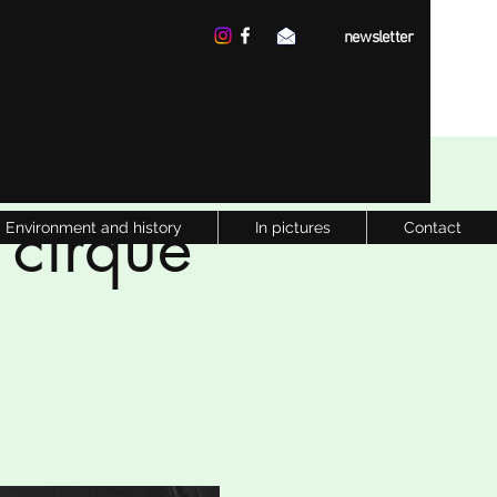
newsletter
 cirque
Environment and history
In pictures
Contact