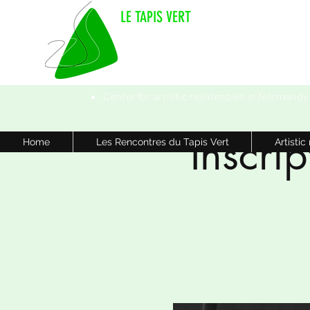
LE TAPIS VERT
Center for artistic residencies in Normandy
Inscri
Home
Les Rencontres du Tapis Vert
Artistic