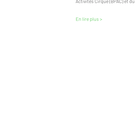
Activités Cirque (BPAC) et d
En lire plus >