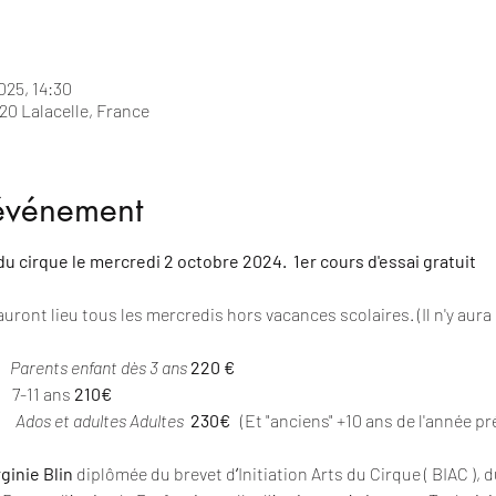
025, 14:30
20 Lalacelle, France
'événement
u cirque le mercredi 2 octobre 2024.  1er cours d'essai gratuit
ont lieu tous les mercredis hors vacances scolaires. (Il n'y aura
  
Parents enfant dès 3 ans
220 €
  7-11 ans 
210€
  
  Ados et adultes Adultes 
230€  
 (Et "anciens" +10 ans de l'année p
rginie Blin 
diplômée du brevet dʼInitiation Arts du Cirque ( BIAC ), 