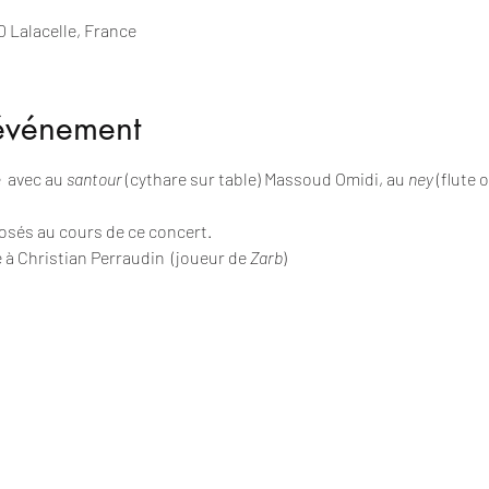
0 Lalacelle, France
'événement
 avec au 
santour
 (cythare sur table) Massoud Omidi, au 
ney 
(flute 
sés au cours de ce concert. 
 Christian Perraudin  (joueur de 
Zarb
)