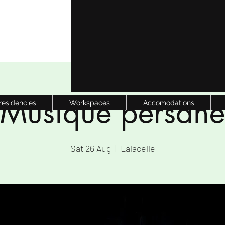
Musique persane
 residencies
Workspaces
Accomodations
Sat 26 Aug
  |  
Lalacelle