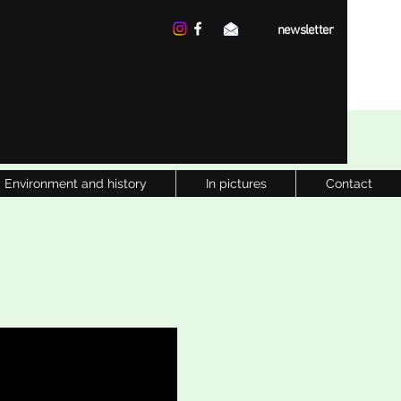
newsletter
Environment and history
In pictures
Contact