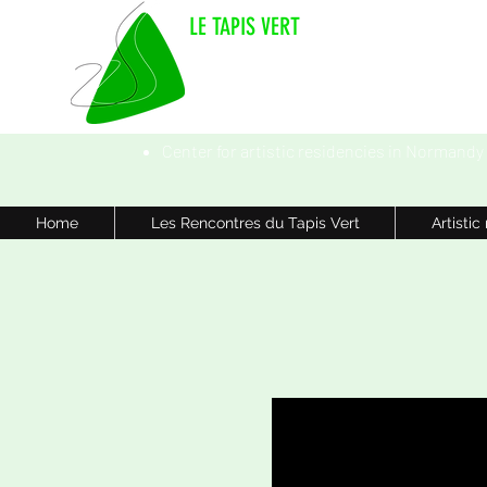
LE TAPIS VERT
Center for artistic residencies in Normandy
Home
Les Rencontres du Tapis Vert
Artistic