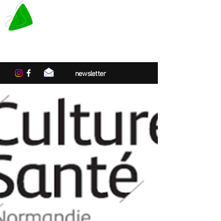
LE TAPIS VERT
Center for artistic residencies in
Normandy
newsletter