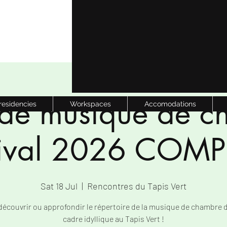
 de musique de c
 residencies
Workspaces
Accomodations
tival 2026 COMP
Sat 18 Jul
  |  
Rencontres du Tapis Vert
découvrir ou approfondir le répertoire de la musique de chambre 
cadre idyllique au Tapis Vert !