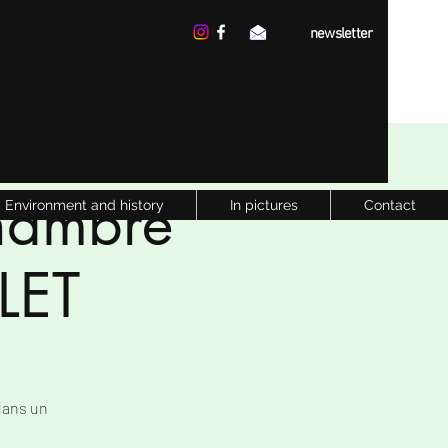
newsletter
hambre
Environment and history
In pictures
Contact
LET
dans un