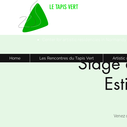
LE TAPIS VERT
Center for artistic residencies in Normandy
Stage
Home
Les Rencontres du Tapis Vert
Artistic
Es
Venez 