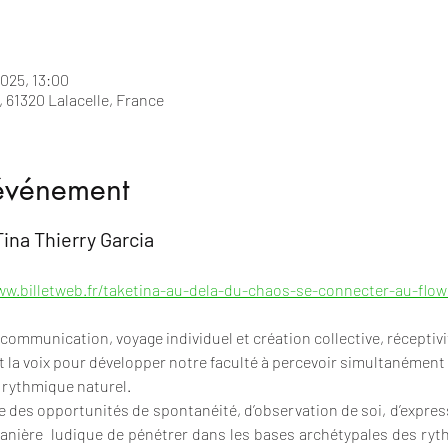
2025, 13:00
, 61320 Lalacelle, France
'événement
ina Thierry Garcia  
ww.billetweb.fr/taketina-au-dela-du-chaos-se-connecter-au-flow
 communication, voyage individuel et création collective, réceptiv
 la voix pour développer notre faculté à percevoir simultanément c
re rythmique naturel.
 des opportunités de spontanéité, d’observation de soi, d’expressi
anière  ludique de pénétrer dans les bases archétypales des ryth