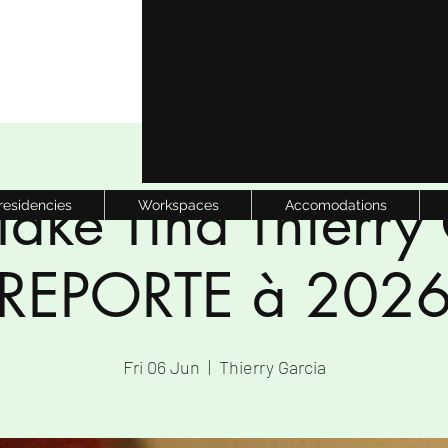
Take Tina Thierry
 residencies
Workspaces
Accomodations
REPORTE à 202
Fri 06 Jun
  |  
Thierry Garcia