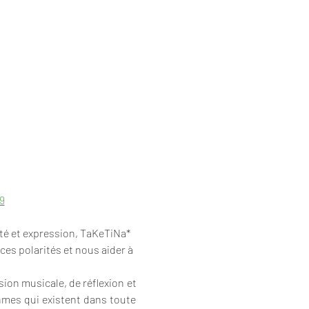
9
ité et expression, TaKeTiNa* 
es polarités et nous aider à 
on musicale, de réflexion et 
mes qui existent dans toute 