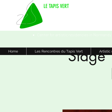
LE TAPIS VERT
Center for artistic residencies in Normandy
Stage 
Home
Les Rencontres du Tapis Vert
Artistic