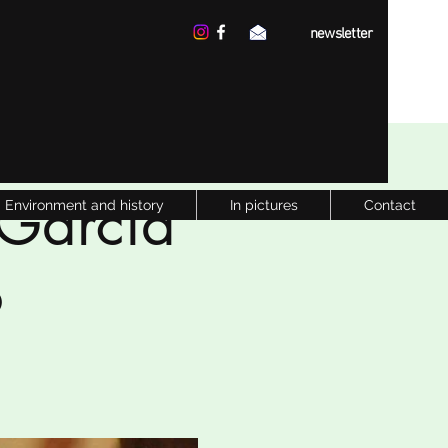
newsletter
 Garcia
Environment and history
In pictures
Contact
6